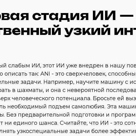
вая стадия ИИ —
твенный узкий ин
ый слабым ИИ, этот ИИ уже внедрен в нашу п
о описать так: ANI - это сверхчеловек, способн
ельные задачи. Например, научите машину с и
ать в шахматы, и она с невероятной последов
ерх человеческого потенциала. Бросьте ей выз
оль необходимый подъем самолюбия. Эта машин
ты. Без предварительной подготовки и програ
т ни единого шанса. Считайте, что ИИ - это сот
лнять узкоспециальные задачи более эффекти