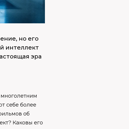
ение, но его
ий интеллект
Настоящая эра
я многолетним
т себе более
фильмов об
ект? Каковы его