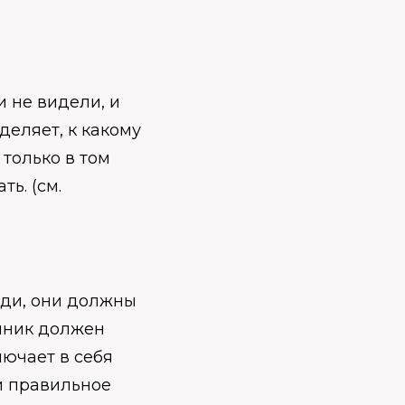
и не видели, и
деляет, к какому
только в том
ь. (см.
юди, они должны
ишник должен
лючает в себя
и правильное