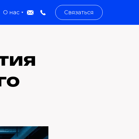
О нас
Связаться
тия
го