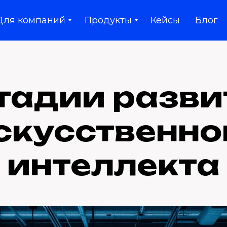
Для компаний
Продукты
Кейсы
Блог
стадии разви
скусственно
интеллекта