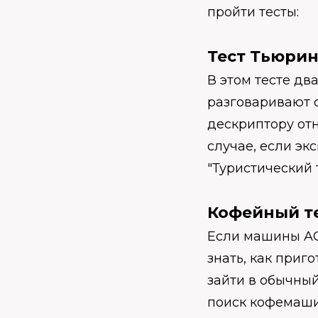
пройти тесты:
Тест Тьюрин
В этом тесте дв
разговаривают о
дескриптору от
случае, если эк
"Туристический 
Кофейный те
Если машины AG
знать, как приг
зайти в обычный
поиск кофемаши