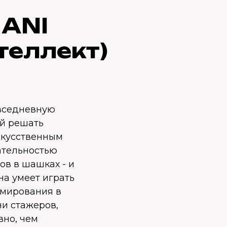
 ANI
теллект)
овседневную
ый решать
скусственным
ательностью
ов в шашках - и
а умеет играть
ммирования в
ни стажеров,
вно, чем