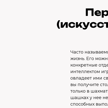
Пер
(искусс
Часто называем
жизнь. Его можн
конкретные отд
интеллектом игр
овладеет ими св
вы получите ст
только в шахма
шашках у нее не
способных выпо