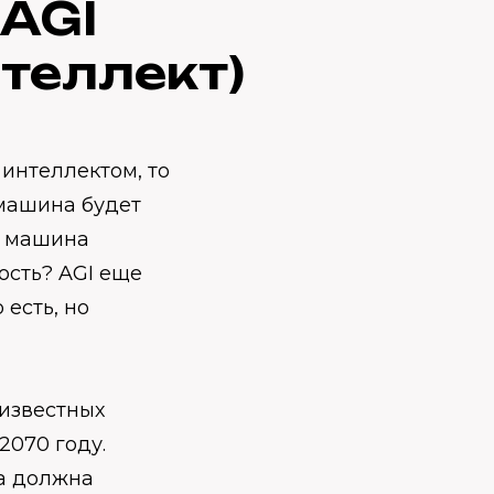
 AGI
теллект)
 интеллектом, то
 машина будет
м машина
ость? AGI еще
 есть, но
 известных
2070 году.
на должна