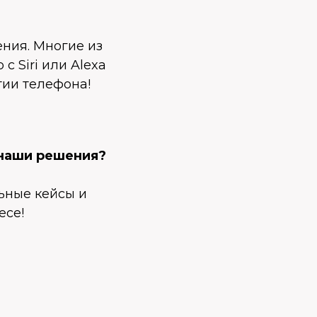
ения. Многие из
 Siri или Alexa
тии телефона!
 наши решения?
льные кейсы и
есе!