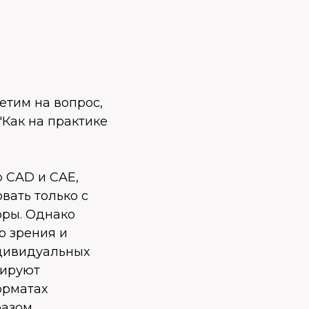
етим на вопрос,
"Как на практике
 CAD и CAE,
вать только с
оры. Однако
о зрения и
дивидуальных
иируют
орматах
разом,