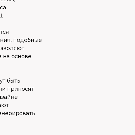
сса
.
тся
ения, подобные
озволяют
 на основе
ут быть
ни приносят
изайне
ают
енерировать