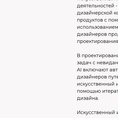
деятельностей -
дизайнерской к
продуктов с по
использованием
дизайнеров про
проектирования
В проектирован
задач с невида
AI включают ав
дизайнеров пут
искусственный и
помощью итерат
дизайна.
Искусственный 