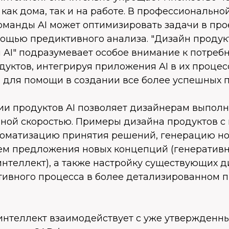
 как дома, так и на работе. В профессионально
оманды AI может оптимизировать задачи в пр
мощью предиктивного анализа. "Дизайн продук
 AI" подразумевает особое внимание к потреб
дуктов, интегрируя приложения AI в их проце
 для помощи в создании все более успешных п
ии продуктов AI позволяет дизайнерам выпол
нной скоростью. Примеры дизайна продуктов с
томатизацию принятия решений, генерацию но
ем предложения новых концепций (генератив
нтеллект), а также настройку существующих д
ивного процесса в более детализированном п
интеллект взаимодействует с уже утвержденн