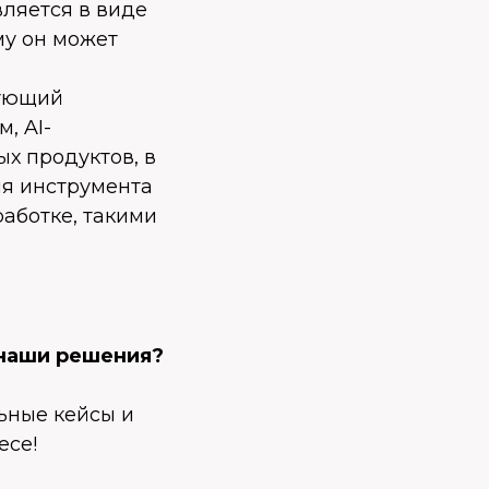
вляется в виде
му он может
зующий
, AI-
х продуктов, в
ия инструмента
аботке, такими
 наши решения?
льные кейсы и
есе!