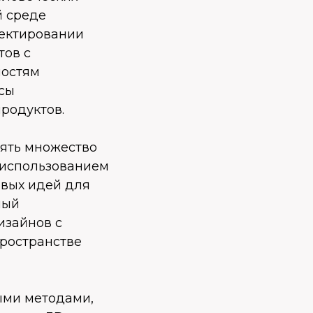
й среде
оектировании
тов с
ностям
ссы
родуктов.
нять множество
 использованием
вых идей для
ный
изайнов с
ространстве
ыми методами,