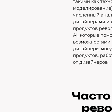
такими как тех
моделирование)
численный анал
дизайнерами и 
продуктов рево
AI, которые по
возможностями в
дизайнеры могу
продуктов, работ
от дизайнеров.
Часто
рево