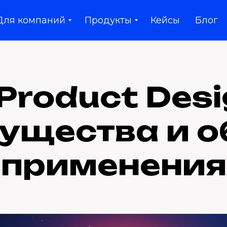
Для компаний
Продукты
Кейсы
Блог
 Product Desi
ущества и о
применения