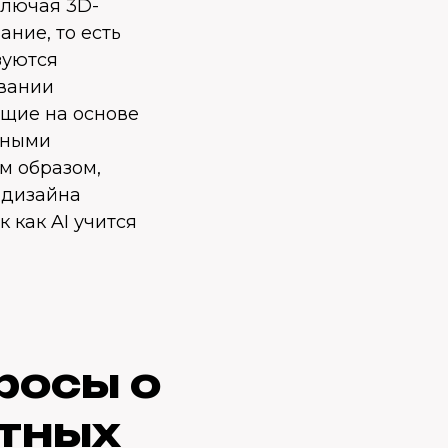
ключая 3D-
ние, то есть
зуются
овании
ющие на основе
ьными
м образом,
 дизайна
к как AI учится
росы о
ытных