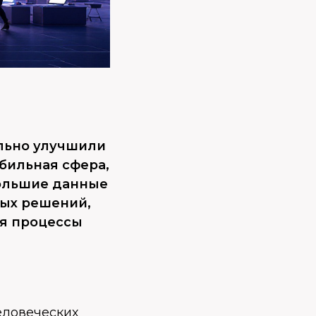
льно улучшили
обильная сфера,
большие данные
ых решений,
яя процессы
еловеческих