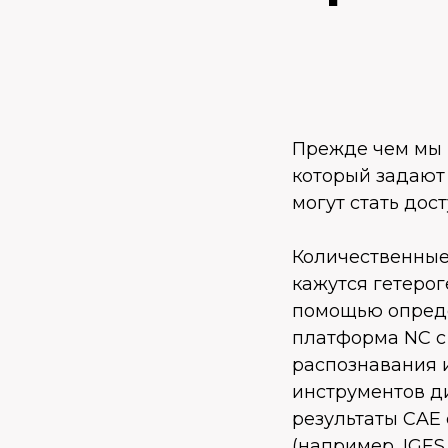
Прежде чем мы 
который задают 
могут стать до
Количественные
кажутся гетерог
помощью опреде
платформа NC с
распознавания 
инструментов ди
результаты CAE
(например, IGES