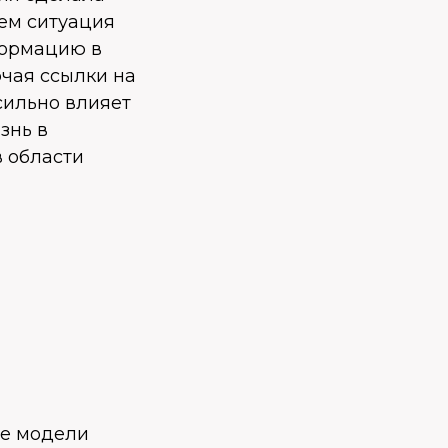
ем ситуация
формацию в
ючая ссылки на
сильно влияет
знь в
в области
ые модели