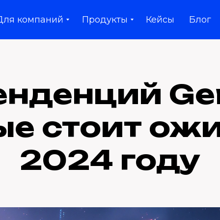
Для компаний
Продукты
Кейсы
Блог
енденций Ge
ые стоит ожи
2024 году