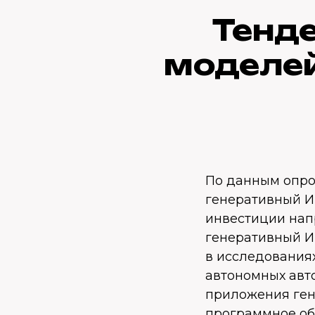
Тенде
моделей
По данным опрос
генеративный ИИ
инвестиции нап
генеративный И
в исследованиях
автономных авт
приложения ген
программное об