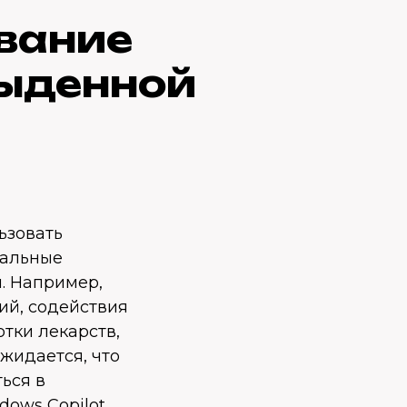
ование
быденной
ьзовать
еальные
. Например,
ий, содействия
тки лекарств,
жидается, что
ься в
ows Copilot