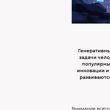
Генеративны
задачи чел
популярным
инновации и
развиваются
Внимание всего