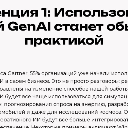
нция 1: Использ
 GenAI станет о
практикой
а Gartner, 55% организаций уже начали испол
 в своем бизнесе. Это не просто разговоры: р
равлены на изменение способов нашей работы
И будет всё чаще использоваться для симуляц
, прогнозирования спроса на энергию, разрабо
омобилей и даже для исследований космоса. О
еративного ИИ будут всё больше интегрироват
еспечение. Некоторые примеры включают Wind