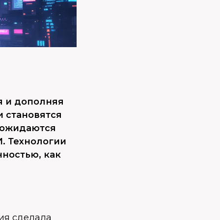
я и дополняя
 становятся
у ожидаются
. Технологии
нностью, как
ия сделала