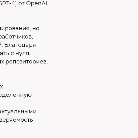
GPT-4) от OpenAI
мирования, но
работчиков,
й. Благодаря
ть с нуля.
х репозиториев,
х.
ределенную
 актуальными
оверяемость