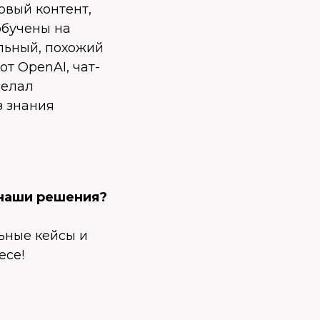
овый контент,
обучены на
льный, похожий
т OpenAI, чат-
делал
з знания
 наши решения?
льные кейсы и
есе!