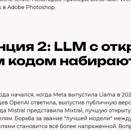
rs в Adobe Photoshop.
нция 2: LLM с от
 кодом набираю
ода начался, когда Meta выпустила Llama в 202
цев OpenAI ответила, выпустив публичную верс
да Mistral представила Mixtral, лучшую открыт
елям. Борьба за звание "лучшей модели" межд
лями становится всё более напряженной. Воп