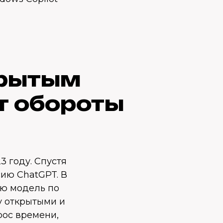
крытым
т обороты
3 году. Спустя
ию ChatGPT. В
ую модель по
у открытыми и
рос времени,