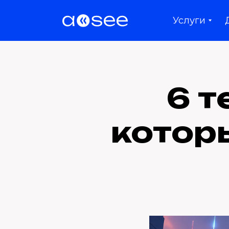
Услуги
6 т
котор