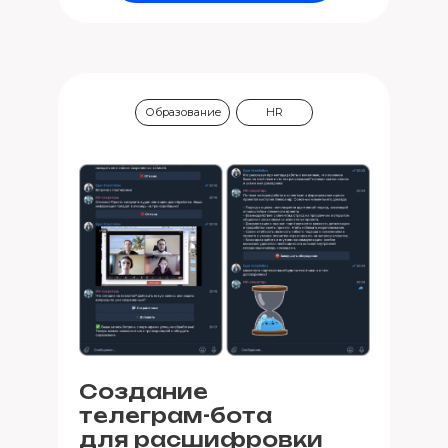
Образование
HR
Создание
телеграм-бота
для расшифровки