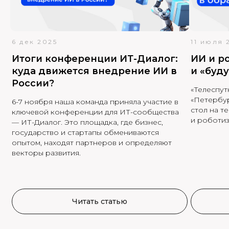
Подробнее
6 дек 2025
11 июля 
Итоги конференции ИТ-Диалог:
ИИ и р
куда движется внедрение ИИ в
и «буд
России?
«Телеспут
«Петербур
6-7 ноября наша команда приняла участие в
стол на т
ключевой конференции для ИТ-сообщества
и роботиз
— ИТ-Диалог. Это площадка, где бизнес,
государство и стартапы обмениваются
опытом, находят партнеров и определяют
векторы развития.
Разработка ML решений
Читать статью