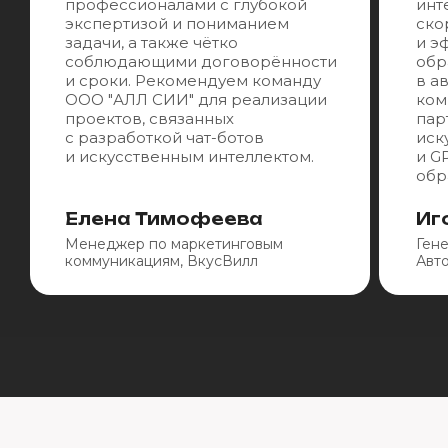
профессионалами с глубокой
инт
экспертизой и пониманием
ско
задачи, а также чётко
и э
соблюдающими договорённости
обр
и сроки. Рекомендуем команду
в а
ООО "АЛЛ СИИ" для реализации
ком
проектов, связанных
пар
с разработкой чат-ботов
иск
и искусственным интеллектом.
и G
обр
Елена Тимофеева
Иг
Менеджер по маркетинговым
Ген
коммуникациям, ВкусВилл
Авт