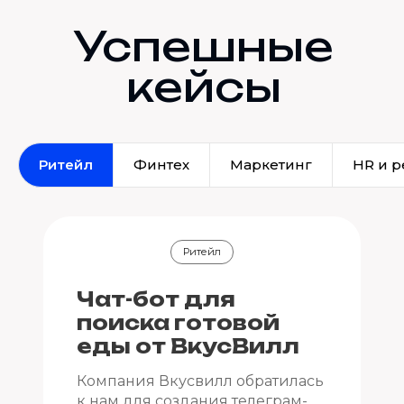
Успешные
кейсы
Ритейл
Финтех
Маркетинг
HR и р
Ритейл
Чат-бот для
поиска готовой
еды от ВкусВилл
Компания Вкусвилл обратилась
к нам для создания телеграм-