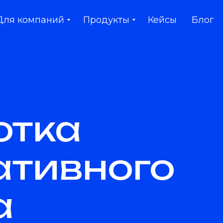
Для компаний
Продукты
Кейсы
Блог
отка
ативного
а