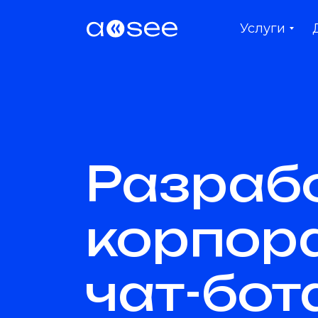
Услуги
Разраб
корпор
чат-бот