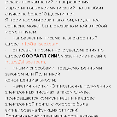
рекламных кампаний и направления
маркетинговых коммуникаций, но в любом
случае не более 10 (десяти) лет.
Я проинформирован (а) о том, что данное
согласие может быть отозвано мной в любой
момент путем.
• направления письма на электронный
адрес:
info@allsee.team
.
• отправки письменного уведомления по
адресу
ООО "АЛЛ СИИ"
, указанному на сайте
https://allsee.team
.
• иными способами, предусмотренными
законом или Политикой
конфиденциальности;
• нажатия кнопки «Отписаться» в полученных
электронных письмах (в таком случае,
прекращаются коммуникации на адрес
электронной почты, с которого была
активирована функция отписки).
Политика конфиденциальности, включая