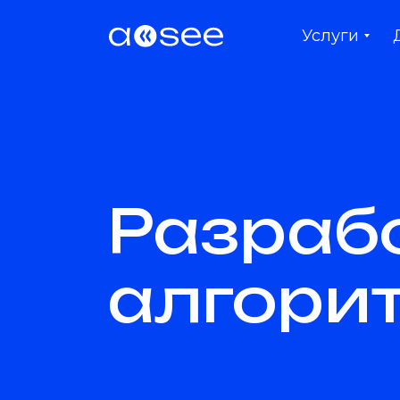
Услуги
Разраб
алгори