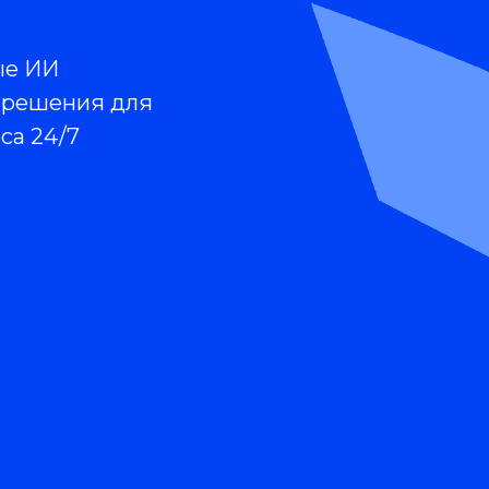
ые ИИ
 решения для
са 24/7