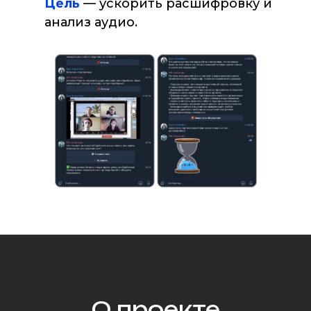
Цель
— ускорить расшифровку и
анализ аудио.
О проекте