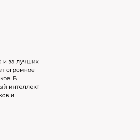
о и за лучших
ет огромное
ков. В
ный интеллект
ов и,