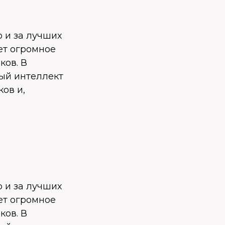
о и за лучших
ет огромное
ков. В
ный интеллект
ов и,
о и за лучших
ет огромное
ков. В