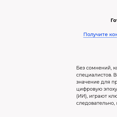
Го
Получите ко
Без сомнений, к
специалистов. 
значение для п
цифровую эпоху
(ИИ), играют кл
следовательно,