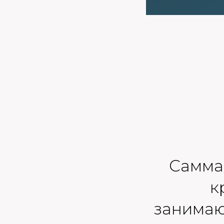
Саммар
к
занимаю