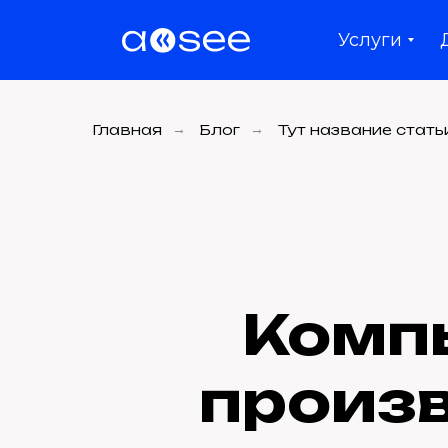
Услуги
Главная
→
Блог
→
Тут название стать
Компь
произв