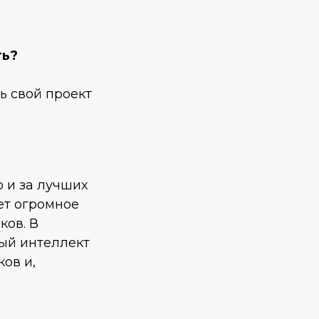
ть?
ть свой проект
о и за лучших
ет огромное
ков. В
ный интеллект
ов и,