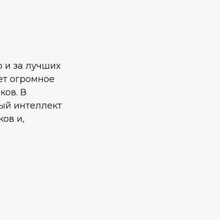
о и за лучших
ет огромное
ков. В
ный интеллект
ов и,