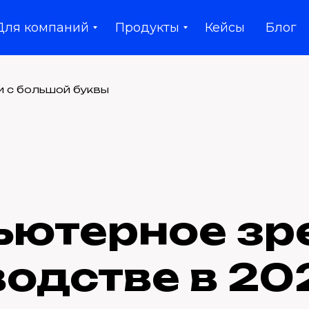
Для компаний
Продукты
Кейсы
Блог
и с большой буквы
ютерное зр
одстве в 20