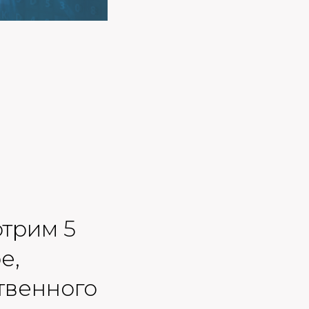
отрим 5
е,
твенного