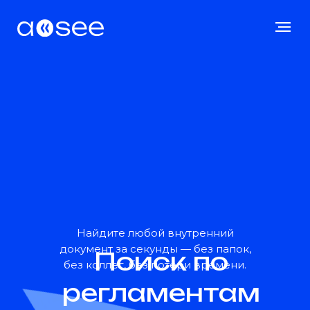
Найдите любой внутренний
документ за секунды — без папок,
Поиск по
без коллег, без потери времени.
регламентам