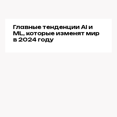
Главные тенденции AI и
ML, которые изменят мир
в 2024 году