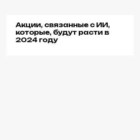
Акции, связанные с ИИ,
которые, будут расти в
2024 году