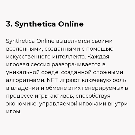
3. Synthetica Online
Synthetica Online выделяется своими
вселенными, созданными с помощью
искусственного интеллекта. Каждая
игровая сессия разворачивается в
уникальной среде, созданной сложными
алгоритмами. NFT играют ключевую роль
в владении и обмене этих генерируемых в
процессе игры активов, способствуя
экономике, управляемой игроками внутри
игры.