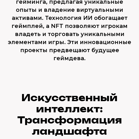
гейминга, предлагая уникальные
опыты и владение виртуальными
активами. Технология ИИ обогащает
геймплей, а NFT позволяют игрокам
владеть и торговать уникальными
элементами игры. Эти инновационные
проекты предвещают будущее
геймдева.
Искусственный
интеллект:
Трансформация
ландшафта