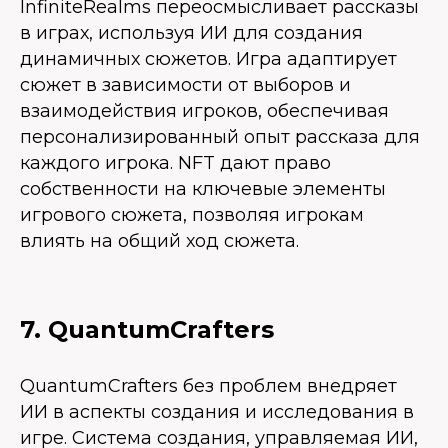
InfiniteRealms переосмысливает рассказы
в играх, используя ИИ для создания
динамичных сюжетов. Игра адаптирует
сюжет в зависимости от выборов и
взаимодействия игроков, обеспечивая
персонализированный опыт рассказа для
каждого игрока. NFT дают право
собственности на ключевые элементы
игрового сюжета, позволяя игрокам
влиять на общий ход сюжета.
7. QuantumCrafters
QuantumCrafters без проблем внедряет
ИИ в аспекты создания и исследования в
игре. Система создания, управляемая ИИ,