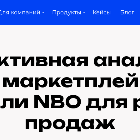
Для компаний
Продукты
Кейсы
Блог
ктивная ана
 маркетплей
ли NBO для 
продаж