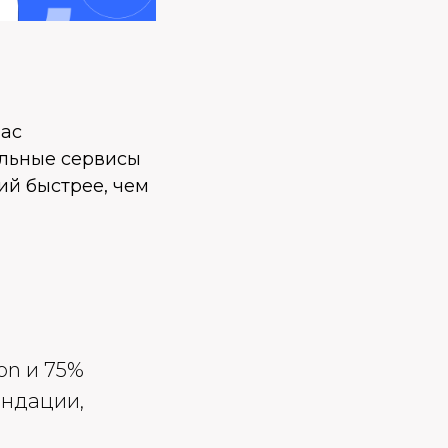
нас
альные сервисы
ий быстрее, чем
on и 75%
ендации,