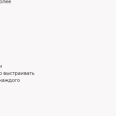
более
и
о выстраивать
 каждого