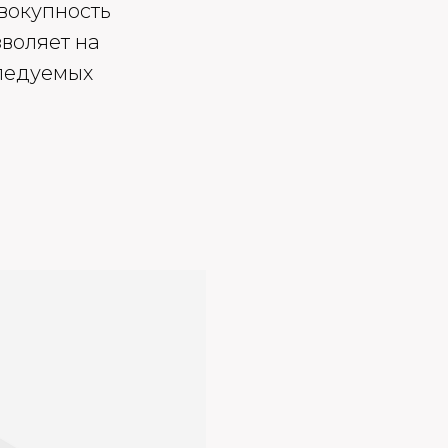
овокупность
зволяет на
ледуемых