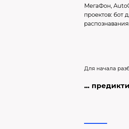
МегаФон, AutoC
проектов: бот 
распознавания 
Для начала разб
… предикти