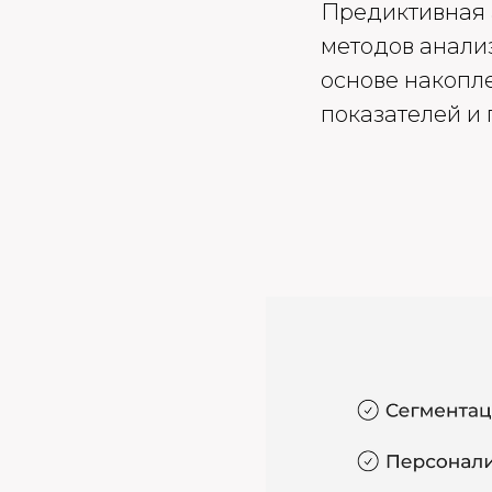
Предиктивная а
методов анализ
основе накопл
показателей и