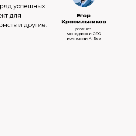
л ряд успешных
ект для
Егор
Красильников
омств и другие.
product-
менеджер и CEO
компании AllSee