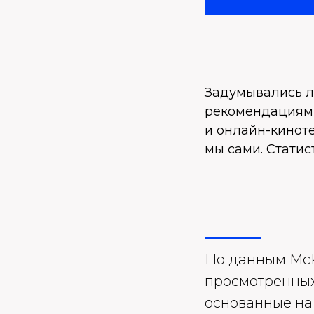
Задумывались л
рекомендациями
и онлайн-кинот
мы сами. Статис
По данным McK
просмотренных 
основанные на