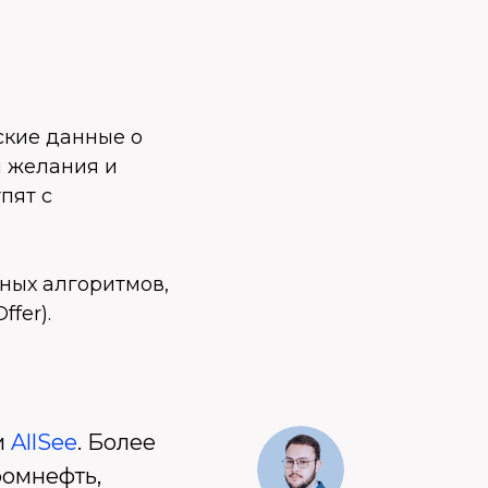
ские данные о
и желания и
пят с
ных алгоритмов,
fer).
и
AllSee
. Более
ромнефть,