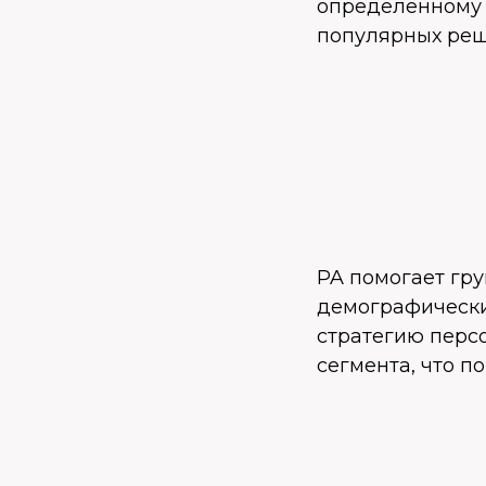
определенному 
популярных реш
PA помогает гру
демографически
стратегию перс
сегмента, что п