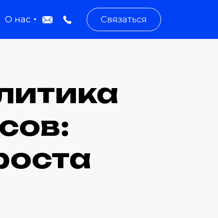
О нас
Связаться
литика
сов:
роста