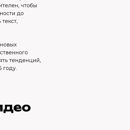
ителен, чтобы
ности до
текст,
 новых
ственного
ять тенденций,
 году.
идео