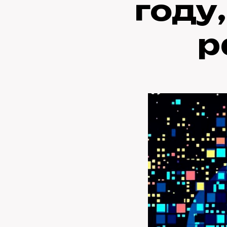
году
р