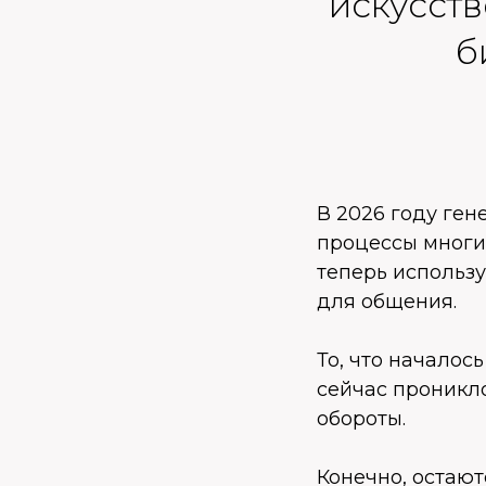
искусств
б
В 2026 году ге
процессы многи
теперь использу
для общения.
То, что началос
сейчас проникло
обороты.
Конечно, остают