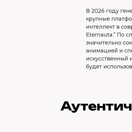
В 2026 году ген
крупные платфо
интеллект в сов
Eternauta.” По 
значительно со
анимацией и спе
искусственный 
будет использо
Аутентич