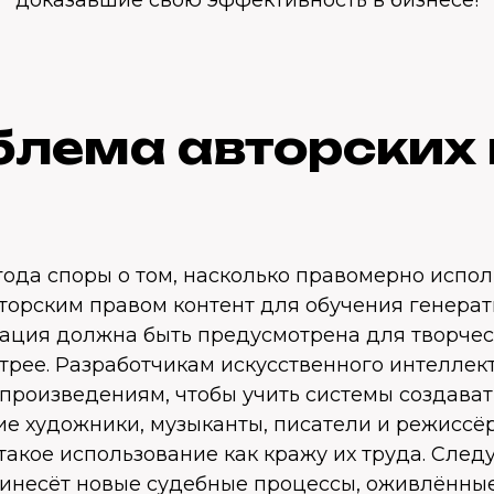
блема авторских 
года споры о том, насколько правомерно испол
орским правом контент для обучения генера
сация должна быть предусмотрена для творчес
стрее. Разработчикам искусственного интеллек
 произведениям, чтобы учить системы создава
ие художники, музыканты, писатели и режиссё
акое использование как кражу их труда. След
принесёт новые судебные процессы, оживлённ