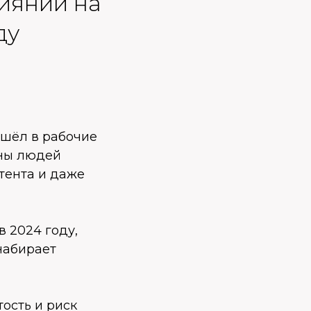
лиянии на
ду
ошёл в рабочие
оны людей
тента и даже
в 2024 году,
набирает
тость и риск