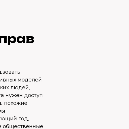
прав
ьзовать
тивных моделей
ких людей,
та нужен доступ
ть похожие
ры
ующий год,
ые общественные