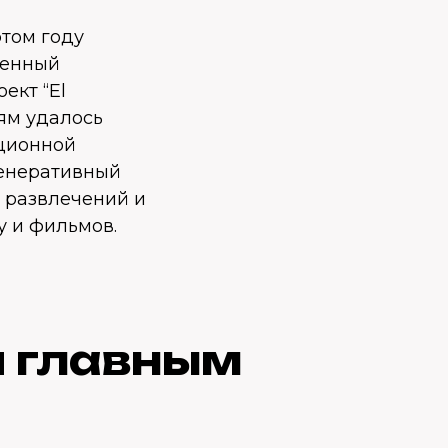
этом году
венный
ект “El
иям удалось
иционной
генеративный
 развлечений и
у и фильмов.
я главным