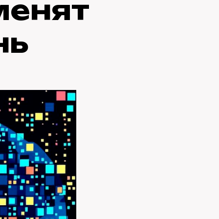
менят
нь