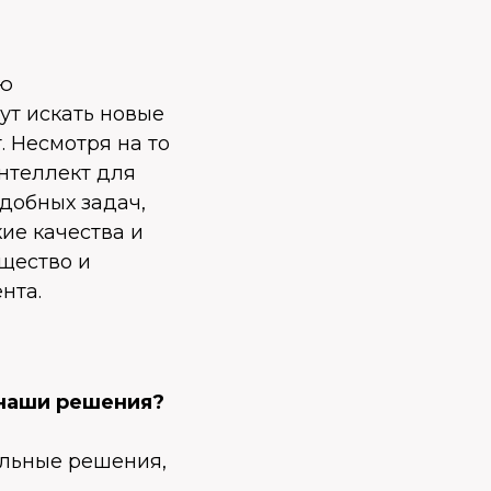
ью
ут искать новые
 Несмотря на то
нтеллект для
добных задач,
ие качества и
щество и
нта.
 наши решения?
альные решения,