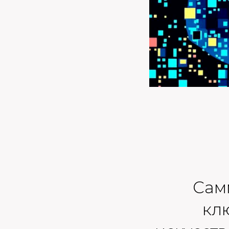
Самм
кл