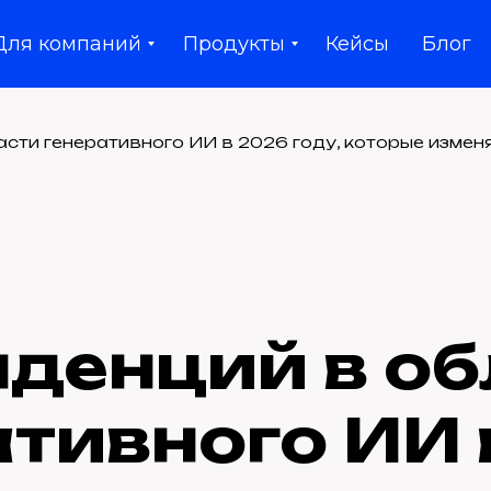
Для компаний
Продукты
Кейсы
Блог
асти генеративного ИИ в 2026 году, которые измен
нденций в о
ативного ИИ 