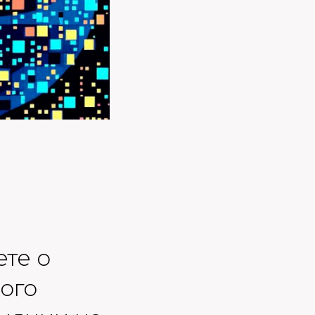
ете о
ого