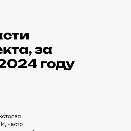
асти
кта, за
 2024 году
 которая
И, часто