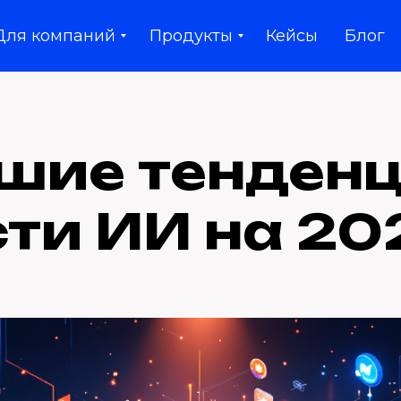
Для компаний
Продукты
Кейсы
Блог
шие тенденц
ти ИИ на 20