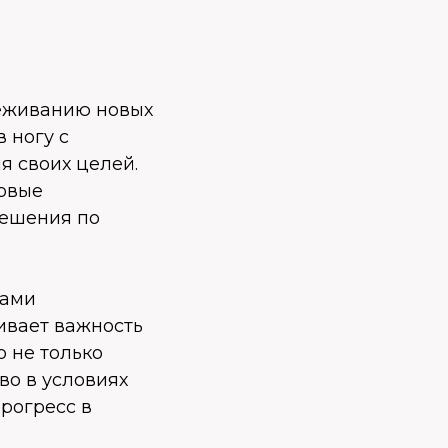
леживанию новых
 ногу с
я своих целей.
новые
решения по
мами
ивает важность
о не только
во в условиях
рогресс в