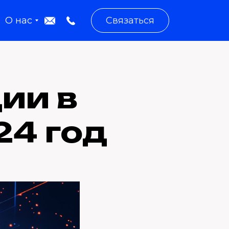
О нас
Связаться
ии в
24 год