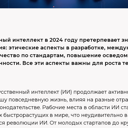
ный интеллект в 2024 году претерпевает з
я: этические аспекты в разработке, межд
чество по стандартам, повышение осведо
ности. Все эти аспекты важны для роста т
усственный интеллект (ИИ) продолжает активн
ашу повседневную жизнь, влияя на разные отр
онодательстве. Рабочие места в области ИИ ст
 быстрорастущих в мире, что неудивительно в
 революции ИИ. От молодых стартапов до кр