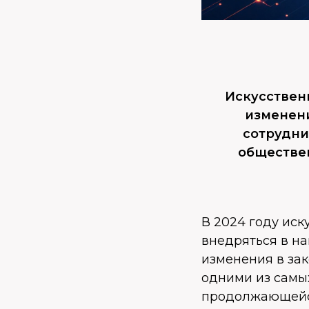
Искусствен
изменени
сотрудни
обществен
В 2024 году иск
внедряться в н
изменения в зак
одними из самых
продолжающейся