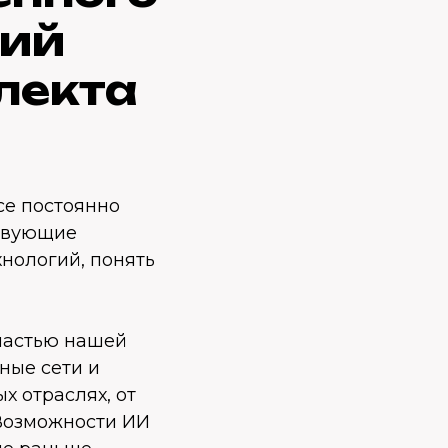
гий
лекта
се постоянно
ствующие
хнологий, понять
 частью нашей
ные сети и
х отраслях, от
 Возможности ИИ