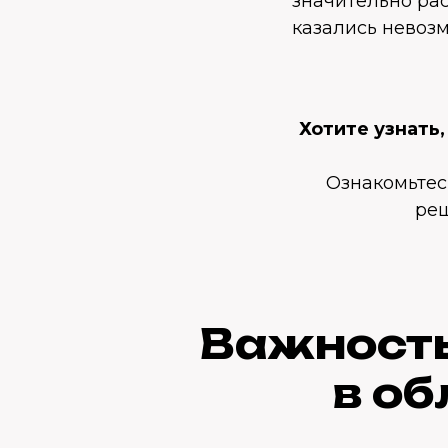
значительно ра
казались невоз
Хотите узнать
Ознакомьтес
реш
Важность
в об