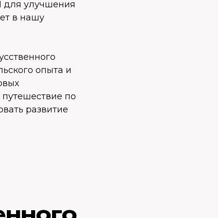
ИИ для улучшения
ет в нашу
усственного
льского опыта и
овых
 путешествие по
овать развитие
енного