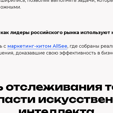
сширились, позволяя выполнять задачи, котор
можными.
, как лидеры российского рынка используют
ь с
маркетинг-китом AllSee
, где собраны реа
ения, доказавшие свою эффективность в бизн
 отслеживания 
ласти искусстве
интеллекта