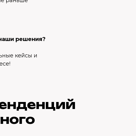
ые раньше
 наши решения?
льные кейсы и
есе!
тенденций
нного