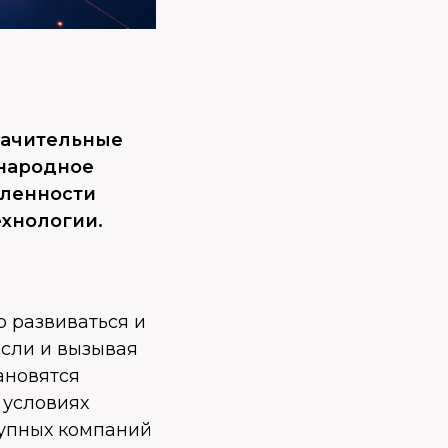
начительные
ународное
мленности
ехнологии.
о развиваться и
асли и вызывая
ановятся
 условиях
упных компаний