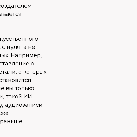
создателем
ывается
кусственного
с нуля, а не
ных. Например,
ставление о
етали, о которых
становится
е вы только
и, такой ИИ
, аудиозаписи,
кже
 раньше