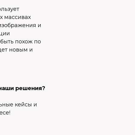
ользует
х массивах
 изображения и
ации
 быть похож по
удет новым и
 наши решения?
льные кейсы и
есе!