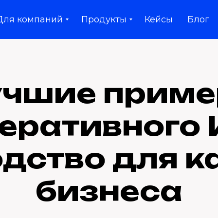
Для компаний
Продукты
Кейсы
Блог
чшие прим
еративного 
дство для 
бизнеса