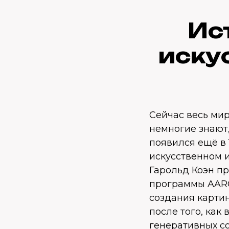
Ис
иску
Сейчас весь ми
немногие знают,
появился ещё в 
искусственном и
Гарольд Коэн п
программы AARO
создания карти
после того, как
генеративных со