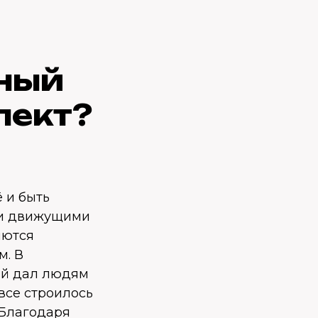
вный
лект?
ё и быть
ми движущими
яются
м. В
ый дал людям
все строилось
 Благодаря