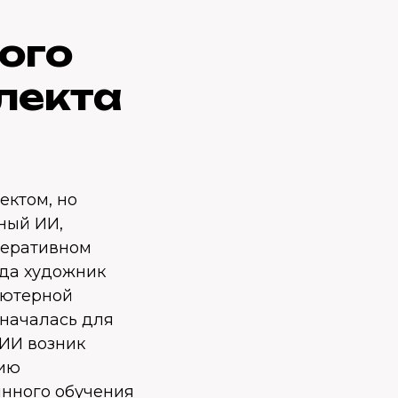
ого
лекта
ектом, но
ный ИИ,
енеративном
гда художник
ьютерной
значалась для
 ИИ возник
цию
инного обучения