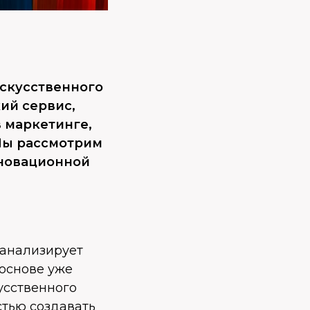
искусственного
ий сервис,
 маркетинге,
Мы рассмотрим
новационной
 анализирует
 основе уже
усственного
стью создавать