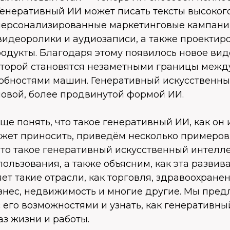
Генеративный ИИ может писать тексты высокого
персонализированные маркетинговые кампании
видеоролики и аудиозаписи, а также проектир
одукты. Благодаря этому появилось новое ви
которой становятся незаметными границы межд
собностями машин. Генеративный искусственны
новой, более продвинутой формой ИИ.
ще понять, что такое генеративный ИИ, как он 
жет приносить, приведём несколько примеров. 
что такое генеративный искусственный интелл
ользования, а также объясним, как эта разви
ет такие отрасли, как торговля, здравоохранен
знес, недвижимость и многие другие. Мы пред
 его возможностями и узнать, как генеративны
з жизни и работы.