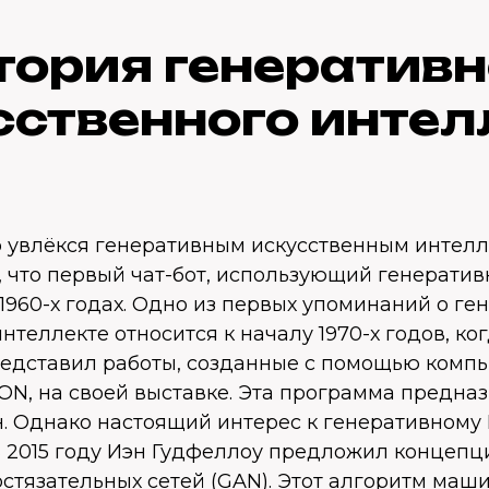
тория генеративн
сственного интел
р увлёкся генеративным искусственным интелл
 что первый чат-бот, использующий генератив
1960-х годах. Одно из первых упоминаний о г
нтеллекте относится к началу 1970-х годов, ко
редставил работы, созданные с помощью комп
N, на своей выставке. Эта программа предна
н. Однако настоящий интерес к генеративному
 в 2015 году Иэн Гудфеллоу предложил концеп
стязательных сетей (GAN). Этот алгоритм маш