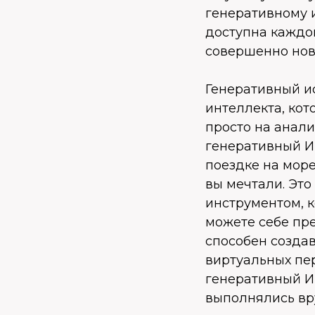
генеративному 
доступна каждом
совершенно новы
Генеративный и
интеллекта, кот
просто на анал
генеративный И
поездке на море
вы мечтали. Это
инструментом, к
можете себе пр
способен создав
виртуальных пе
генеративный И
выполнялись вр