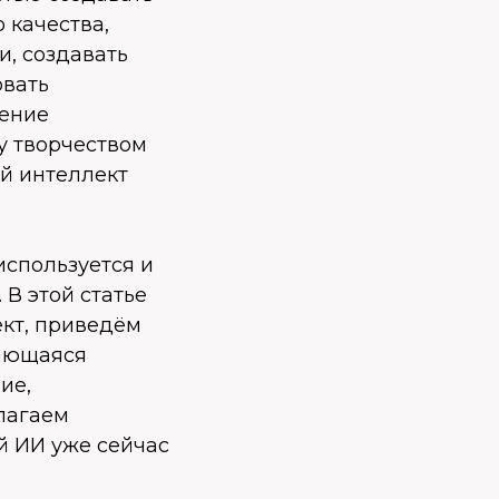
 качества,
, создавать
овать
дение
у творчеством
й интеллект
используется и
В этой статье
ект, приведём
вающаяся
ие,
лагаем
й ИИ уже сейчас