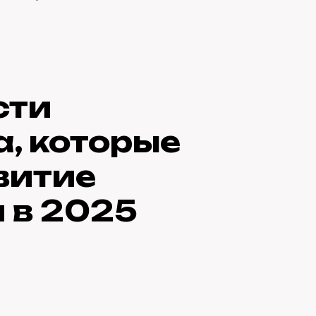
сти
а, которые
витие
 в 2025