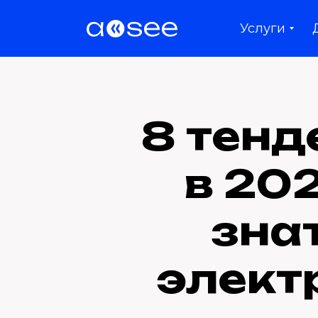
Услуги
8 тенд
в 202
зна
элект