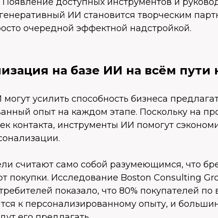
. Появление доступных инструментов и руковод
о генеративный ИИ становится творческим пар
росто очередной эффектной надстройкой.
лизация на базе ИИ на всём пути
 могут усилить способность бизнеса предлага
анный опыт на каждом этапе. Поскольку на пр
чек контакта, инструменты ИИ помогут сэконом
сонализации.
ели считают само собой разумеющимся, что б
 покупки. Исследование Boston Consulting Gr
требителей показало, что 80% покупателей по
ятся к персонализированному опыту, и больши
дут его предлагать.