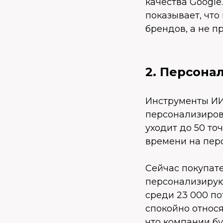
качества Google
показывает, чт
брендов, а не п
2. Персона
Инструменты ИИ
персонализиров
уходит до 50 то
времени на пер
Сейчас покупат
персонализируют
среди 23 000 по
спокойно относ
что компании бу