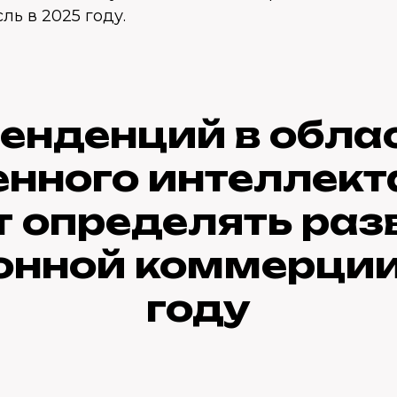
ль в 2025 году.
тенденций в обла
нного интеллект
т определять раз
онной коммерции
году