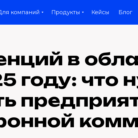
Для компаний
Продукты
Кейсы
Блог
енций в обл
5 году: что
ть предприя
ронной ком