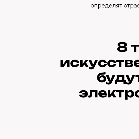
определят отрас
8 
искусстве
буду
электр