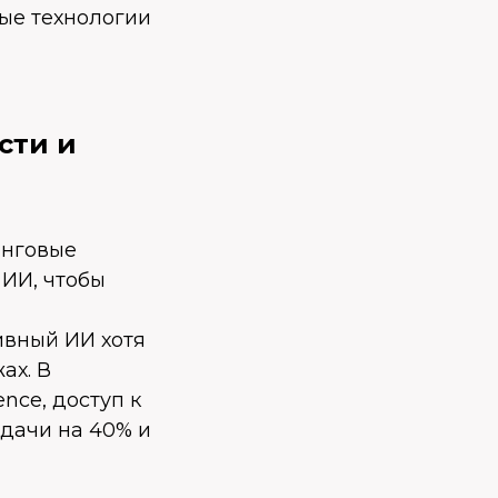
вые технологии
сти и
инговые
 ИИ, чтобы
ивный ИИ хотя
ах. В
nce, доступ к
дачи на 40% и