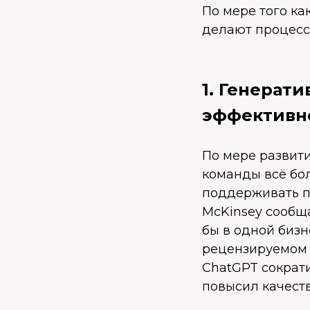
По мере того к
делают процесс
1. Генерат
эффективн
По мере развит
команды всё бол
поддерживать п
McKinsey сообща
бы в одной бизн
рецензируемом 
ChatGPT сократ
повысил качеств