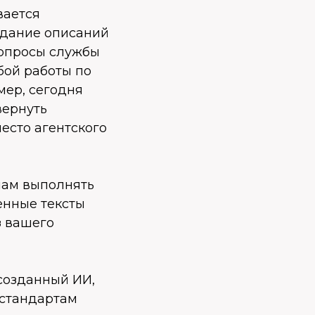
вается
здание описаний
вопросы службы
бой работы по
мер, сегодня
вернуть
есто агентского
нам выполнять
енные тексты
з вашего
 созданный ИИ,
 стандартам