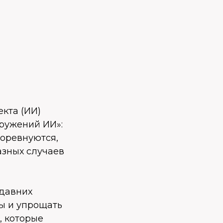
кта (ИИ)
оружений ИИ»:
оревнуются,
азных случаев
едавних
ты и упрощать
, которые