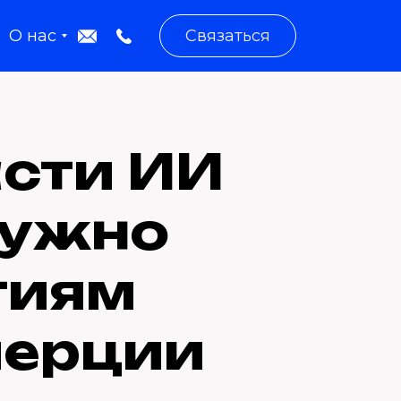
О нас
Связаться
асти ИИ
 нужно
тиям
мерции