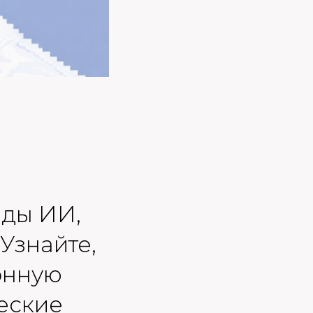
нды ИИ,
Узнайте,
онную
еские