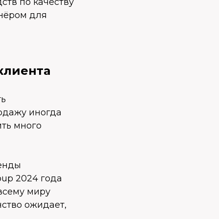
ств по качеству
тнёром для
 клиента
ть
одажу иногда
ить много
ренды
oup 2024 года
 всему миру
нство ожидает,