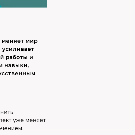
т меняет мир
, усиливает
й работы и
и навыки,
усственным
енить
лект уже меняет
ючением.