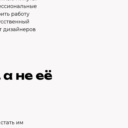
фессиональные
ить работу
кусственный
ет дизайнеров
а не её
 стать им