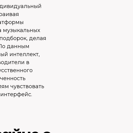
ндивидуальный
траивая
латформы
а музыкальных
подборок, делая
 По данным
ный интеллект,
водители в
усственного
еченность
лям чувствовать
 интерфейс.