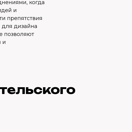
днениями, когда
идей и
ти препятствия
 для дизайна
ые позволяют
 и
тельского