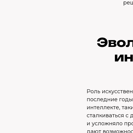
реш
Эвол
ин
Роль искусствен
последние годы
интеллекте, так
сталкиваться с
и усложняло про
дают возможнос