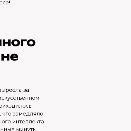
есе!
нного
йне
выросла за
искусственном
приходилось
, что замедляло
ного интеллекта
анные минуты.