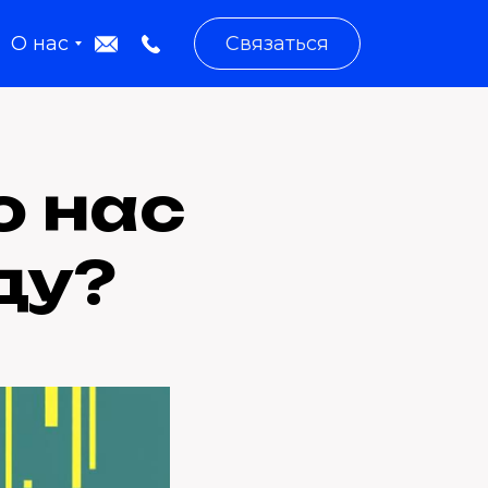
О нас
Связаться
о нас
ду?