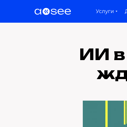
Услуги
ИИ в
жд