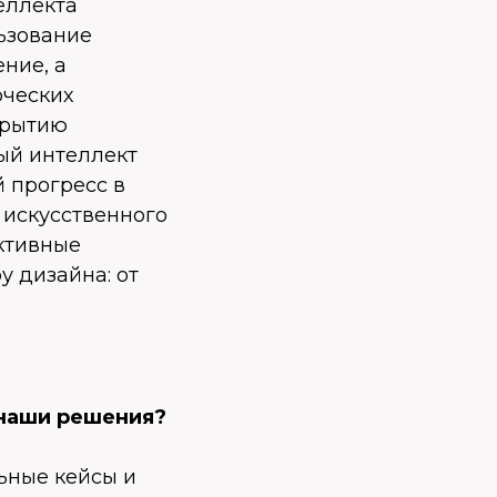
еллекта
ьзование
ние, а
рческих
крытию
ый интеллект
 прогресс в
 искусственного
ктивные
у дизайна: от
 наши решения?
льные кейсы и