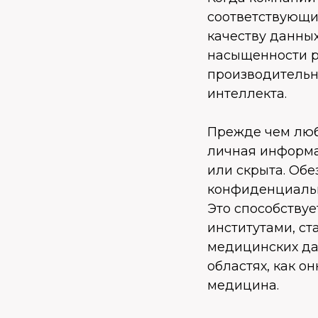
соответствующи
качеству данных
насыщенности р
производительн
интеллекта.
Прежде чем люб
личная информа
или скрыта. Об
конфиденциальн
Это способству
институтами, с
медицинских да
областях, как о
медицина.