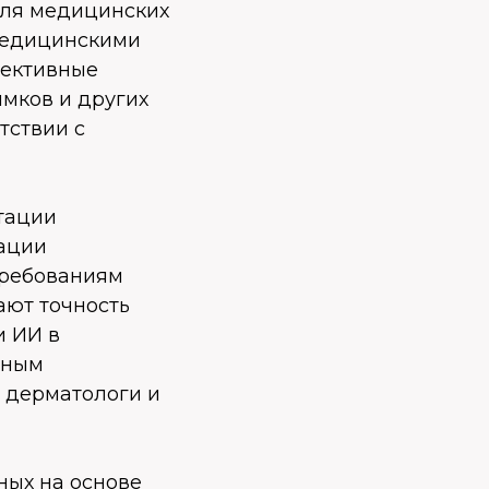
для медицинских
медицинскими
пективные
имков и других
тствии с
тации
тации
требованиям
ают точность
и ИИ в
чным
, дерматологи и
ных на основе