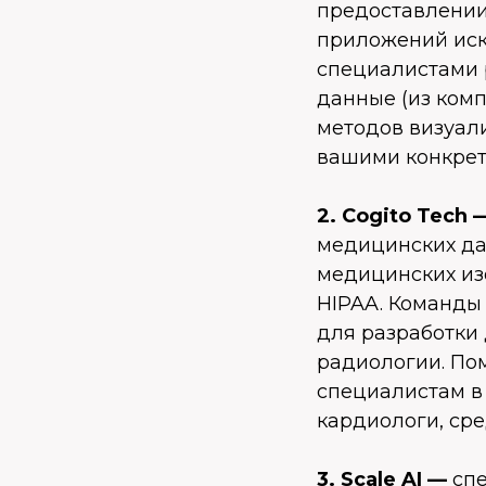
предоставлении
приложений иск
специалистами 
данные (из ком
методов визуали
вашими конкрет
2. Cogito Tech
медицинских да
медицинских из
HIPAA. Команды
для разработки 
радиологии. Пом
специалистам в 
кардиологи, сре
3. Scale AI —
сп