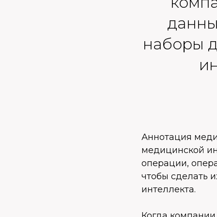
компа
данны
наборы д
ин
Аннотация меди
медицинской ин
операции, опер
чтобы сделать 
интеллекта.
Когда компании