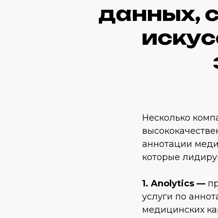
данных, 
искус
Несколько комп
высококачестве
аннотации меди
которые лидирую
1. Anolytics —
п
услуги по анно
медицинских кар