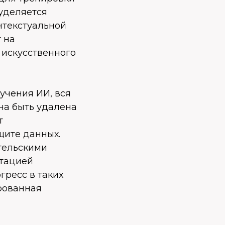
уделяется
нтекстуальной
 на
 искусственного
учения ИИ, вся
на быть удалена
т
щите данных.
тельскими
отацией
гресс в таких
ированная