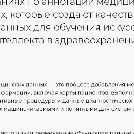
ниях по аннотации медиц
х, которые создают качест
анных для обучения искус
теллекта в здравоохранен
цинских данных — это процесс добавления ме
формации, включая карты пациентов, выпол
ативные процедуры и данные диагностическог
их машиночитаемыми и понятными для систем 
 используют размеченные обучающие данные 