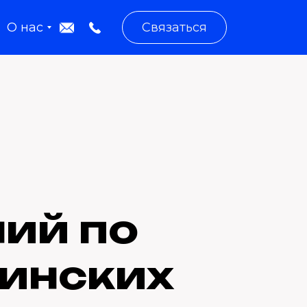
О нас
Связаться
ий по
инских