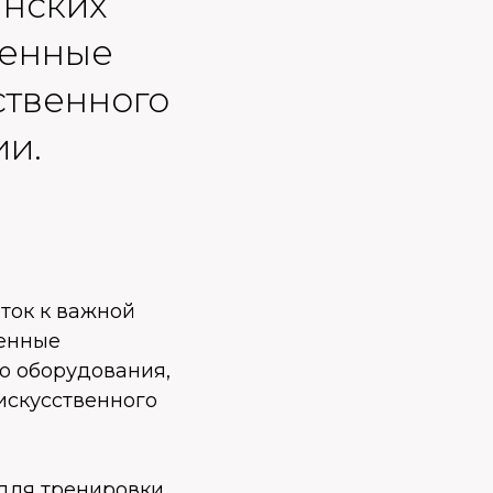
инских
венные
ственного
ии.
ток к важной
ненные
о оборудования,
искусственного
для тренировки