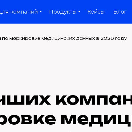
Для компаний
Продукты
Кейсы
Блог
й по маркировке медицинских данных в 2026 году
учших компан
ровке медиц