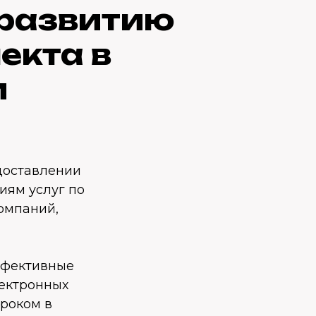
 развитию
екта в
и
доставлении
иям услуг по
омпаний,
ффективные
лектронных
гроком в