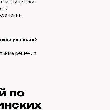
ции медицинских
елей
хранении.
 наши решения?
альные решения,
й по
инских